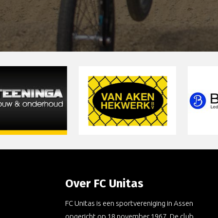
Over FC Unitas
FC Unitas is een sportvereniging in Assen
opgericht op 18 november 1967. De club