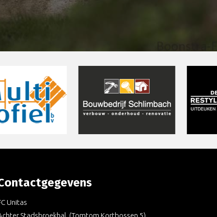
Contactgegevens
FC Unitas
Achter Stadsbroekhal, (Tomtom Kortbossen 5)