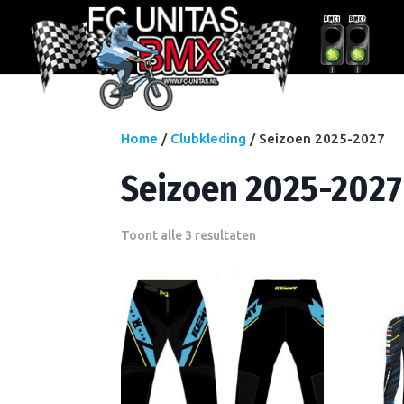
Home
/
Clubkleding
/ Seizoen 2025-2027
Seizoen 2025-2027
Toont alle 3 resultaten